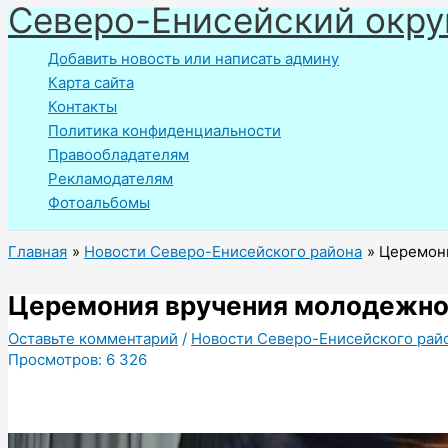
Северо-Енисейский окру
Перейти
к
Добавить новость или написать админу
содержимому
Карта сайта
Контакты
Политика конфиденциальности
Правообладателям
Рекламодателям
Фотоальбомы
Главная
Новости Северо-Енисейского района
Церемони
Церемония вручения молодежно
Оставьте комментарий
/
Новости Северо-Енисейского рай
Просмотров:
6 326