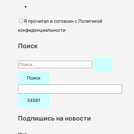
Я прочитал и согласен с Политикой
конфиденциальности
Поиск
П
о
и
с
к
:
Подпишись на новости