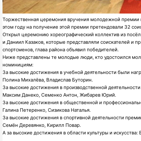
Торжественная церемония вручения молодежной премии гл
этом году на получение этой премии претендовали 32 сои
Открыл церемонию хореографический коллектив из посёлк
и Даниил Казаков, которые представляли соискателей и пр
спортсменов, глава района объявил победителей.
Ниже представлены те молодые люди, кто удостоился мол
номинициям:
За высокие достижения в учебной деятельности были наг
Полина Михалёва, Владислав Буторин.
За высокие достижения в производственной деятельности 
Максим Данеко, Семенко Антон, Жибарев Юрий.
За высокие достижения в общественной и профессиональн
Галина Петеренко, Сизикова Наталья.
За высокие достижения в спортивной деятельности преми
Семён Деревянко, Кирилл Повар.
А за высокие достижения в области культуры и искусства: 