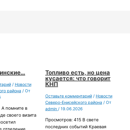
цинские…
Топливо есть, но цена
кусается: что говорит
КНП
тарий
/
Новости
ого района
/ От
Оставьте комментарий
/
Новости
6
Северо-Енисейского района
/ От
 А помните в
admin
/
19.06.2026
оде своего визита
Просмотров: 415 В свете
посетил
последних событий Краевая
е отделение