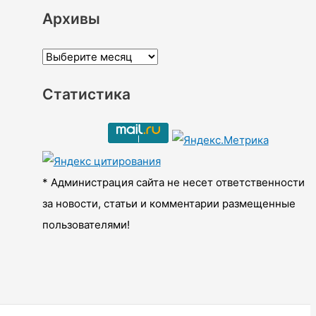
Архивы
А
р
Статистика
х
и
в
ы
* Администрация сайта не несет ответственности
за новости, статьи и комментарии размещенные
пользователями!