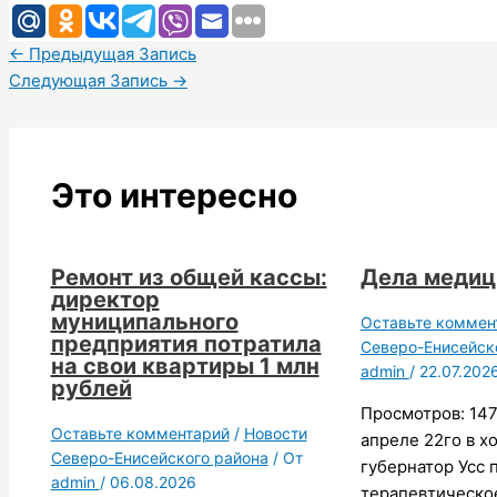
←
Предыдущая Запись
Следующая Запись
→
Это интересно
Ремонт из общей кассы:
Дела меди
директор
муниципального
Оставьте коммен
предприятия потратила
Северо-Енисейск
на свои квартиры 1 млн
admin
/
22.07.202
рублей
Просмотров: 147
Оставьте комментарий
/
Новости
апреле 22го в х
Северо-Енисейского района
/ От
губернатор Усс 
admin
/
06.08.2026
терапевтическо