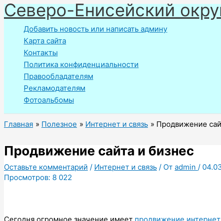
Северо-Енисейский окру
Перейти
к
Добавить новость или написать админу
содержимому
Карта сайта
Контакты
Политика конфиденциальности
Правообладателям
Рекламодателям
Фотоальбомы
Главная
Полезное
Интернет и связь
Продвижение сай
Продвижение сайта и бизнес
Оставьте комментарий
/
Интернет и связь
/ От
admin
/
04.0
Просмотров:
8 022
Сегодня огромное значение имеет
продвижение интернет