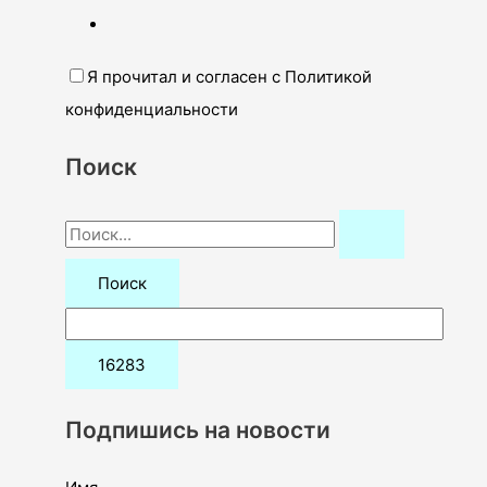
Я прочитал и согласен с Политикой
конфиденциальности
Поиск
П
о
и
с
к
:
Подпишись на новости