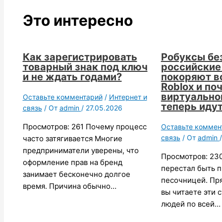
Это интересно
Как зарегистрировать
Робуксы без
товарный знак под ключ
российские
и не ждать годами?
покоряют в
Roblox и по
виртуально
Оставьте комментарий
/
Интернет и
теперь идут 
связь
/ От
admin
/
27.05.2026
Просмотров: 261 Почему процесс
Оставьте коммен
связь
/ От
admin
часто затягивается Многие
предприниматели уверены, что
Просмотров: 23
оформление прав на бренд
перестал быть п
занимает бесконечно долгое
песочницей. Пря
время. Причина обычно…
вы читаете эти 
людей по всей…