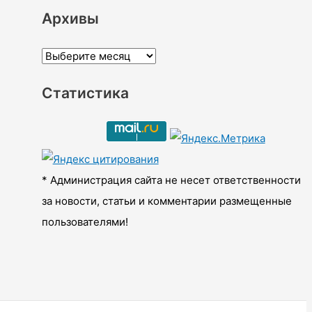
Архивы
А
р
Статистика
х
и
в
ы
* Администрация сайта не несет ответственности
за новости, статьи и комментарии размещенные
пользователями!