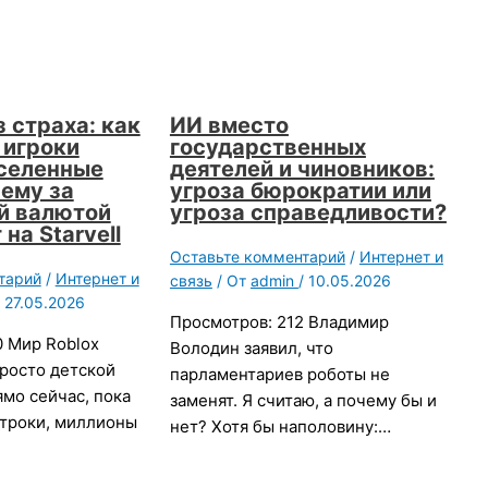
 страха: как
ИИ вместо
 игроки
государственных
селенные
деятелей и чиновников:
чему за
угроза бюрократии или
й валютой
угроза справедливости?
на Starvell
Оставьте комментарий
/
Интернет и
тарий
/
Интернет и
связь
/ От
admin
/
10.05.2026
/
27.05.2026
Просмотров: 212 Владимир
0 Мир Roblox
Володин заявил, что
росто детской
парламентариев роботы не
мо сейчас, пока
заменят. Я считаю, а почему бы и
строки, миллионы
нет? Хотя бы наполовину:…