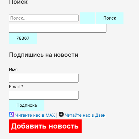
Поиск
П
о
и
с
к
Подпишись на новости
:
Имя
Email *
Читайте нас в MAX
|
Читайте нас в Дзен