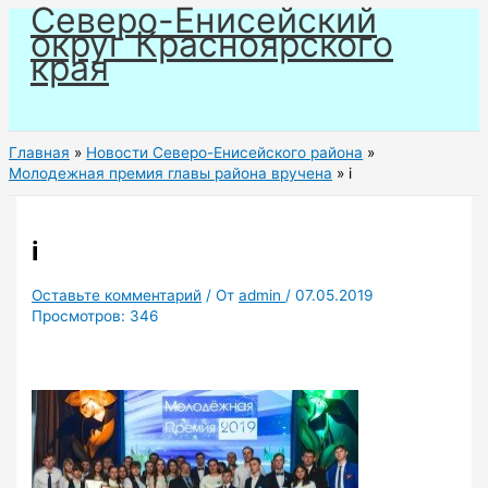
Северо-Енисейский
Перейти
округ Красноярского
к
края
содержимому
Главная
Новости Северо-Енисейского района
Молодежная премия главы района вручена
i
i
Оставьте комментарий
/ От
admin
/
07.05.2019
Просмотров:
346