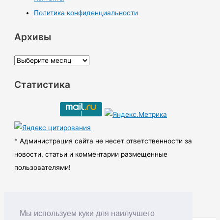
Политика конфиденциальности
Архивы
А
р
Статистика
х
и
в
ы
* Администрация сайта не несет ответственности за
новости, статьи и комментарии размещенные
пользователями!
Мы используем куки для наилучшего