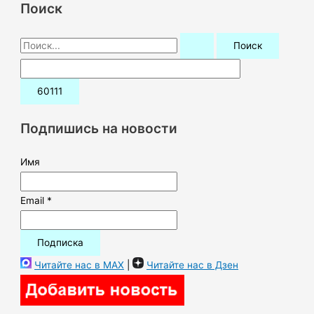
Поиск
П
о
и
с
к
Подпишись на новости
:
Имя
Email *
Читайте нас в MAX
|
Читайте нас в Дзен