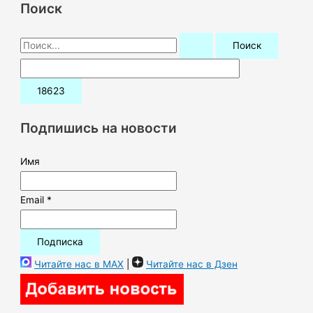
Поиск
П
о
и
с
к
Подпишись на новости
:
Имя
Email *
Читайте нас в MAX
|
Читайте нас в Дзен