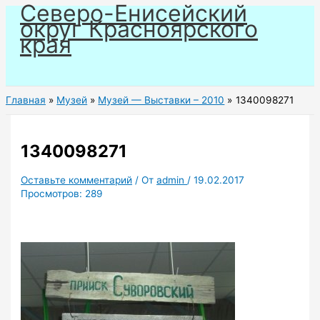
Северо-Енисейский
Перейти
округ Красноярского
к
края
содержимому
Главная
Музей
Музей — Выставки – 2010
1340098271
1340098271
Оставьте комментарий
/ От
admin
/
19.02.2017
Просмотров:
289