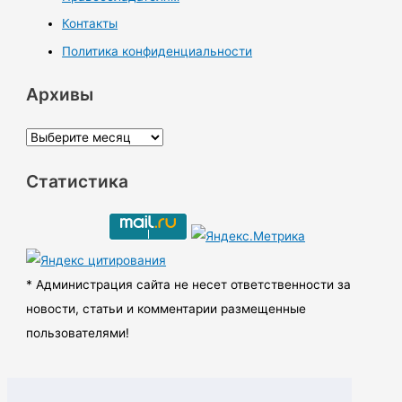
Контакты
Политика конфиденциальности
Архивы
А
р
Статистика
х
и
в
ы
* Администрация сайта не несет ответственности за
новости, статьи и комментарии размещенные
пользователями!