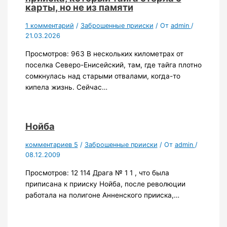
карты, но не из памяти
1 комментарий
/
Заброшенные прииски
/ От
admin
/
21.03.2026
Просмотров: 963 В нескольких километрах от
поселка Северо-Енисейский, там, где тайга плотно
сомкнулась над старыми отвалами, когда-то
кипела жизнь. Сейчас…
Нойба
комментариев 5
/
Заброшенные прииски
/ От
admin
/
08.12.2009
Просмотров: 12 114 Драга № 1 1 , что была
приписана к прииску Нойба, после революции
работала на полигоне Анненского прииска,…