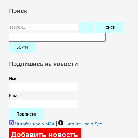
Поиск
П
о
и
с
к
Подпишись на новости
:
Имя
Email *
Читайте нас в MAX
|
Читайте нас в Дзен