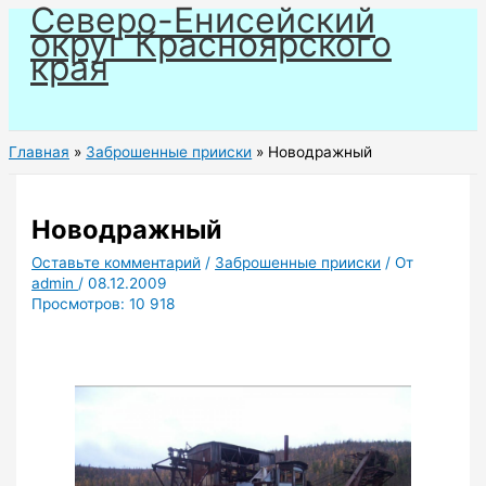
Северо-Енисейский
Перейти
округ Красноярского
к
края
содержимому
Главная
Заброшенные прииски
Новодражный
Новодражный
Оставьте комментарий
/
Заброшенные прииски
/ От
admin
/
08.12.2009
Просмотров:
10 918