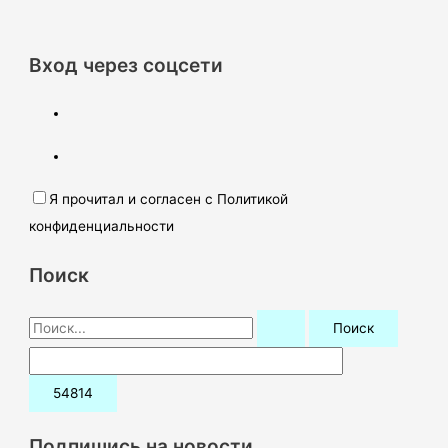
Вход через соцсети
Я прочитал и согласен с Политикой
конфиденциальности
Поиск
П
о
и
с
к
Подпишись на новости