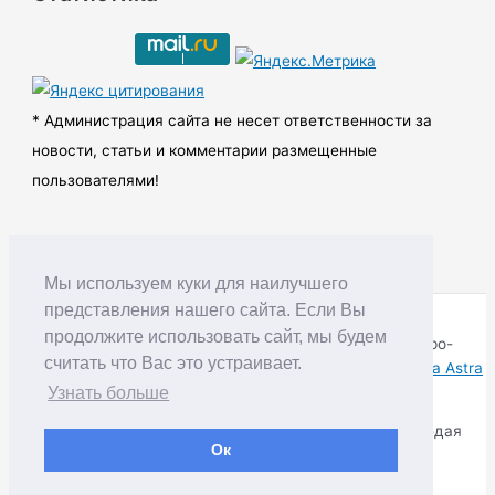
и
в
ы
* Администрация сайта не несет ответственности за
новости, статьи и комментарии размещенные
пользователями!
Мы используем куки для наилучшего
представления нашего сайта. Если Вы
продолжите использовать сайт, мы будем
Copyright © RUDNIK.MOBI 28.06.2008 - 2026 | Северо-
считать что Вас это устраивает.
Енисейский округ Красноярского края | Powered by
Тема Astra
WordPress
Узнать больше
Копирование материалов разрешается только соблюдая
Ок
Правила