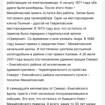
работающие на электроприводе. К началу 1971 года обе
драги были разобраны. После этого Ново –
Михайловский прииск остался без работы. Затем было
построено два промприбора. Один на месторождении
ключа Пьяный – другой на Гавриловском
месторождении. В 1973 году все, что осталось от
прииска было передано старательской артели
«Северная». Со временем стали уезжать люди. В 1980
году вышел приказ о закрытии Ново – Михайловской
начальной школы. И постепенно центром россыпной
золотодобычи в районе стал прииск Калами. А 26 июля
2001 года вышло постановление администрации Северо
– Енисейского района об исключении из
административно – территориального устройства
Северо – Енисейского района населенного пункта –
поселок Михайловский.
В семнадцати километрах от Северо –Енисейского
вдоль тракта стоят несколько полуразвалившихся
избушек. Это все, что осталось от бывшего Ново –
Михайловского прииска. А всего, каких то 30 лет назад