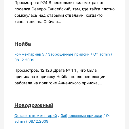
Просмотров: 974 В нескольких километрах от
поселка Северо-Енисейский, там, где тайга плотно
сомкнулась над старыми отвалами, когда-то
кипела жизнь. Сейчас…
Нойба
комментариев 5
/
Заброшенные прииски
/ От
admin
/
08.12.2009
Просмотров: 12 126 Драга № 1 1 , что была
приписана к прииску Нойба, после революции
работала на полигоне Анненского прииска,…
Новодражный
Оставьте комментарий
/
Заброшенные прииски
/ От
admin
/
08.12.2009