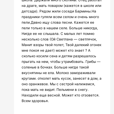
на драге, мать поваром (кажется в школе или
детсаде). Рядом жили соседи Бармины.На
праздники гуляли всем селом и очень много
пели.Давно ищу слова песни. Кажется ее
пели только в нашем селе. Больше никогда,
Нигде ее не слышала. С малых лет помню
несколько слов (Ой Светлана — светлячок,
Манит взоры твой полет, Твой далекий огонек
мне покоя не дает) может кто знает ? А
сколько косили сена и детям разрешалось
прыгать на нем, чтобы утрамбовать. Грибы —
соленые в бочках. Больше нигде такой
вкуснятины не ела. Молоко замораживали
кругами. отколет мать кусок, занесет в дом, а
оно оранжевое. Мы с сестрой налижемся,
пока мать не видит. Пельмени в снегу.
Находили еще весной. Может кто отзовется.
Всем здоровья.