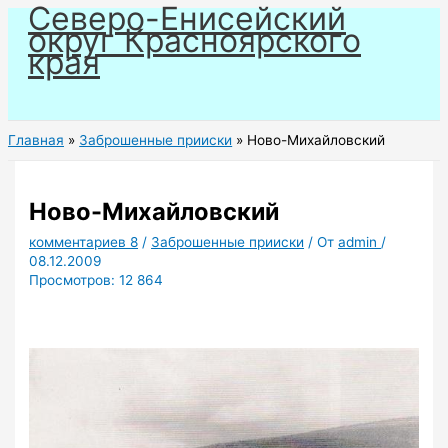
Северо-Енисейский
Перейти
округ Красноярского
к
края
содержимому
Главная
Заброшенные прииски
Ново-Михайловский
Ново-Михайловский
комментариев 8
/
Заброшенные прииски
/ От
admin
/
08.12.2009
Просмотров:
12 864