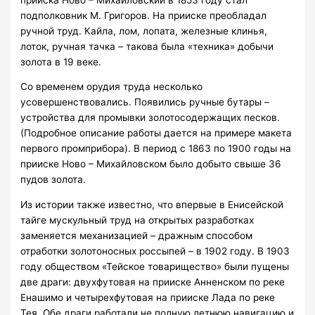
подполковник М. Григоров. На прииске преобладал
ручной труд. Кайла, лом, лопата, железные клинья,
лоток, ручная тачка – такова была «техника» добычи
золота в 19 веке.
Со временем орудия труда несколько
усовершенствовались. Появились ручные бутары –
устройства для промывки золотосодержащих песков.
(Подробное описание работы дается на примере макета
первого промприбора). В период с 1863 по 1900 годы на
прииске Ново – Михайловском было добыто свыше 36
пудов золота.
Из истории также известно, что впервые в Енисейской
тайге мускульный труд на открытых разработках
заменяется механизацией – дражным способом
отработки золотоносных россыпей – в 1902 году. В 1903
году обществом «Тейское товарищество» были пущены
две драги: двухфутовая на прииске Анненском по реке
Енашимо и четырехфутовая на прииске Лада по реке
Тея. Обе драги работали не полную летнюю навигацию и