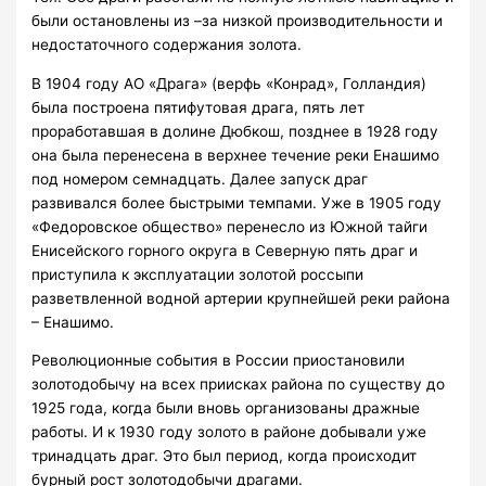
были остановлены из –за низкой производительности и
недостаточного содержания золота.
В 1904 году АО «Драга» (верфь «Конрад», Голландия)
была построена пятифутовая драга, пять лет
проработавшая в долине Дюбкош, позднее в 1928 году
она была перенесена в верхнее течение реки Енашимо
под номером семнадцать. Далее запуск драг
развивался более быстрыми темпами. Уже в 1905 году
«Федоровское общество» перенесло из Южной тайги
Енисейского горного округа в Северную пять драг и
приступила к эксплуатации золотой россыпи
разветвленной водной артерии крупнейшей реки района
– Енашимо.
Революционные события в России приостановили
золотодобычу на всех приисках района по существу до
1925 года, когда были вновь организованы дражные
работы. И к 1930 году золото в районе добывали уже
тринадцать драг. Это был период, когда происходит
бурный рост золотодобычи драгами.