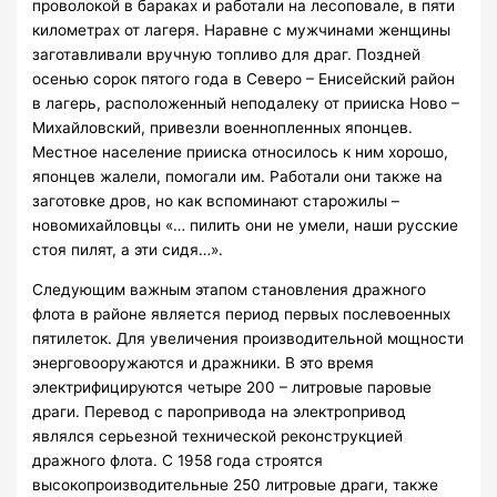
проволокой в бараках и работали на лесоповале, в пяти
километрах от лагеря. Наравне с мужчинами женщины
заготавливали вручную топливо для драг. Поздней
осенью сорок пятого года в Северо – Енисейский район
в лагерь, расположенный неподалеку от прииска Ново –
Михайловский, привезли военнопленных японцев.
Местное население прииска относилось к ним хорошо,
японцев жалели, помогали им. Работали они также на
заготовке дров, но как вспоминают старожилы –
новомихайловцы «… пилить они не умели, наши русские
стоя пилят, а эти сидя…».
Следующим важным этапом становления дражного
флота в районе является период первых послевоенных
пятилеток. Для увеличения производительной мощности
энерговооружаются и дражники. В это время
электрифицируются четыре 200 – литровые паровые
драги. Перевод с паропривода на электропривод
являлся серьезной технической реконструкцией
дражного флота. С 1958 года строятся
высокопроизводительные 250 литровые драги, также