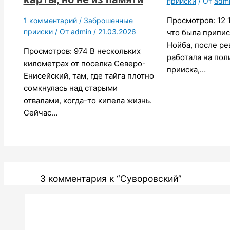
прииски
/ От
adm
Просмотров: 12 1
1 комментарий
/
Заброшенные
прииски
/ От
admin
/
21.03.2026
что была припис
Нойба, после р
Просмотров: 974 В нескольких
работала на пол
километрах от поселка Северо-
прииска,…
Енисейский, там, где тайга плотно
сомкнулась над старыми
отвалами, когда-то кипела жизнь.
Сейчас…
3 комментария к “Суворовский”