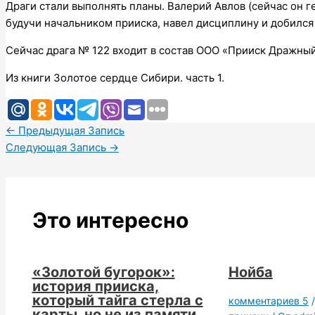
Драги стали выполнять планы. Валерий Авлов (сейчас он г
будучи начальником прииска, навел дисциплину и добился
Сейчас драга № 122 входит в состав ООО «Прииск Дражный
Из книги Золотое сердце Сибири. часть 1.
←
Предыдущая Запись
Следующая Запись
→
Это интересно
«Золотой бугорок»:
Нойба
история прииска,
который тайга стерла с
комментариев 5
карты, но не из памяти