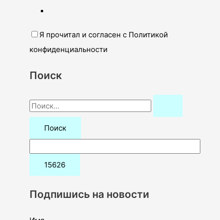
Я прочитал и согласен с Политикой
конфиденциальности
Поиск
П
о
и
с
к
:
Подпишись на новости