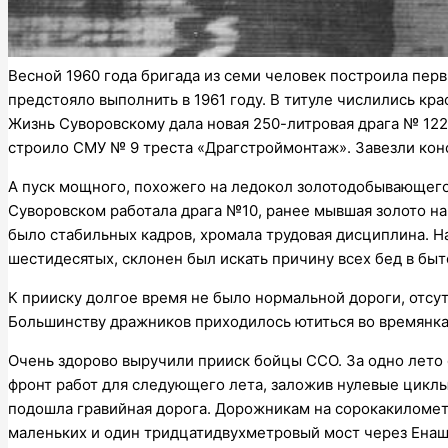
Весной 1960 года бригада из семи человек построила пе
предстояло выполнить в 1961 году. В титуле числились кр
Жизнь Суворовскому дала новая 250-литровая драга № 122
строило СМУ № 9 треста «Драгстроймонтаж». Завезли конс
А пуск мощного, похожего на ледокол золотодобывающего к
Суворовском работала драга №10, ранее мывшая золото на
было стабильных кадров, хромала трудовая дисциплина. Н
шестидесятых, склонен был искать причину всех бед в бы
К прииску долгое время не было нормальной дороги, отсут
Большинству дражников приходилось ютиться во времянках.
Очень здорово выручили прииск бойцы ССО. За одно лето 
фронт работ для следующего лета, заложив нулевые циклы
подошла гравийная дорога. Дорожникам на сорокакиломет
маленьких и один тридцатидвухметровый мост через Енаш