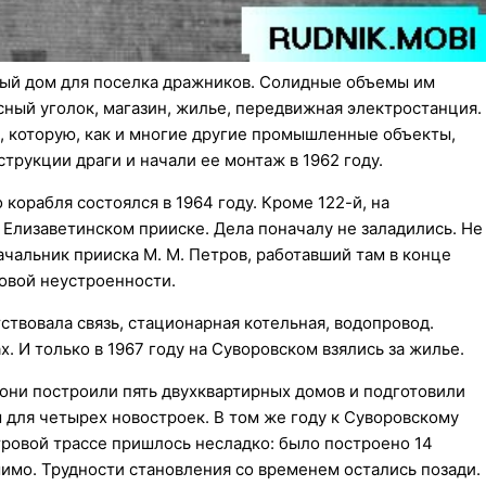
рвый дом для поселка дражников. Солидные объемы им
асный уголок, магазин, жилье, передвижная электростанция.
, которую, как и многие другие промышленные объекты,
трукции драги и начали ее монтаж в 1962 году.
орабля состоялся в 1964 году. Кроме 122-й, на
 Елизаветинском прииске. Дела поначалу не заладились. Не
ачальник прииска М. М. Петров, работавший там в конце
товой неустроенности.
ствовала связь, стационарная котельная, водопровод.
 И только в 1967 году на Суворовском взялись за жилье.
они построили пять двухквартирных домов и подготовили
 для четырех новостроек. В том же году к Суворовскому
ровой трассе пришлось несладко: было построено 14
имо. Трудности становления со временем остались позади.