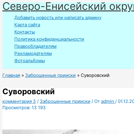
Северо-Енисейский окру
Перейти
к
Добавить новость или написать админу
содержимому
Карта сайта
Контакты
Политика конфиденциальности
Правообладателям
Рекламодателям
Фотоальбомы
Главная
Заброшенные прииски
Суворовский
Суворовский
комментария 3
/
Заброшенные прииски
/ От
admin
/
01.12.2
Просмотров:
13 193