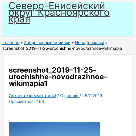
Северо-Енисейский
Перейти
округ Красноярского
к
края
содержимому
Главная
Заброшенные прииски
Новодражный
screenshot_2019-11-25-urochishhe-novodrazhnoe-wikimapia1
screenshot_2019-11-25-
urochishhe-novodrazhnoe-
wikimapia1
Оставьте комментарий
/ От
admin
/
25.11.2019
Просмотров:
464