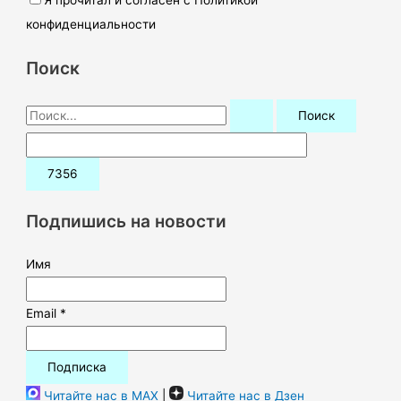
конфиденциальности
Поиск
П
о
и
с
к
Подпишись на новости
:
Имя
Email *
Читайте нас в MAX
|
Читайте нас в Дзен