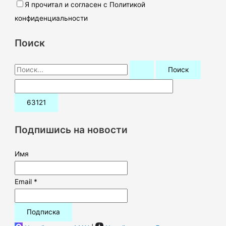
Я прочитал и согласен с Политикой
конфиденциальности
Поиск
П
о
и
с
к
Подпишись на новости
:
Имя
Email *