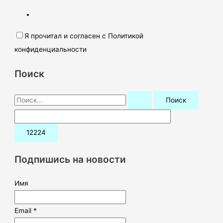
Я прочитал и согласен с Политикой
конфиденциальности
Поиск
П
о
и
с
к
Подпишись на новости
:
Имя
Email *