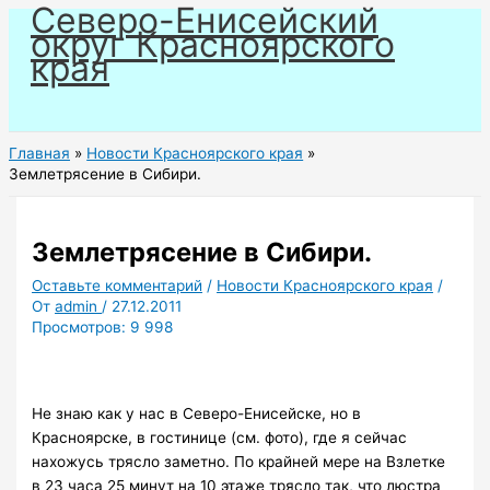
Северо-Енисейский
Перейти
округ Красноярского
к
края
содержимому
Главная
Новости Красноярского края
Землетрясение в Сибири.
Землетрясение в Сибири.
Оставьте комментарий
/
Новости Красноярского края
/
От
admin
/
27.12.2011
Просмотров:
9 998
Не знаю как у нас в Северо-Енисейске, но в
Красноярске, в гостинице (см. фото), где я сейчас
нахожусь трясло заметно. По крайней мере на Взлетке
в 23 часа 25 минут на 10 этаже трясло так, что люстра