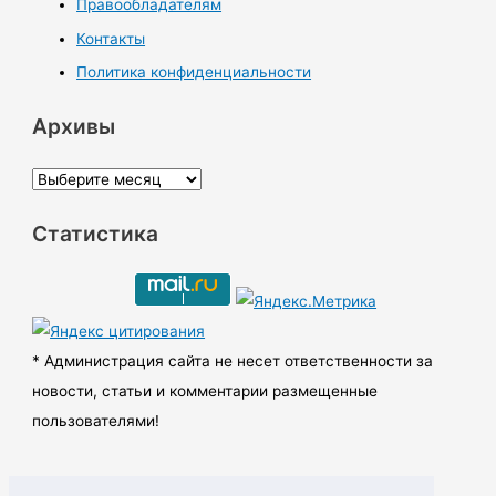
Правообладателям
Контакты
Политика конфиденциальности
Архивы
А
р
Статистика
х
и
в
ы
* Администрация сайта не несет ответственности за
новости, статьи и комментарии размещенные
пользователями!