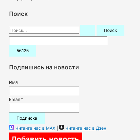
Поиск
П
о
и
с
к
Подпишись на новости
:
Имя
Email *
Читайте нас в MAX
|
Читайте нас в Дзен