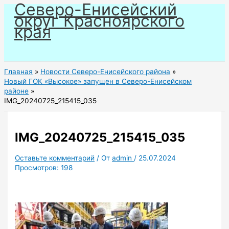
Северо-Енисейский
Перейти
округ Красноярского
к
края
содержимому
Главная
Новости Северо-Енисейского района
Новый ГОК «Высокое» запущен в Северо-Енисейском
районе
IMG_20240725_215415_035
IMG_20240725_215415_035
Оставьте комментарий
/ От
admin
/
25.07.2024
Просмотров:
198