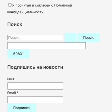
Я прочитал и согласен с Политикой
конфиденциальности
Поиск
П
о
и
с
к
Подпишись на новости
:
Имя
Email *