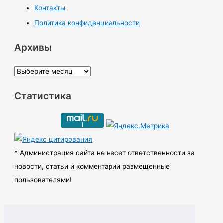
Контакты
Политика конфиденциальности
Архивы
А
р
Статистика
х
и
в
ы
* Администрация сайта не несет ответственности за
новости, статьи и комментарии размещенные
пользователями!