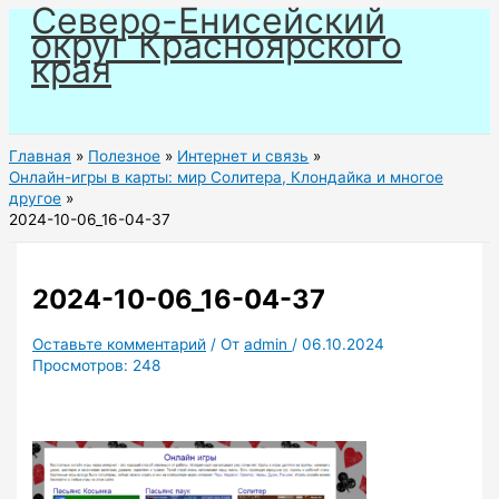
Северо-Енисейский
Перейти
округ Красноярского
к
края
содержимому
Главная
Полезное
Интернет и связь
Онлайн-игры в карты: мир Солитера, Клондайка и многое
другое
2024-10-06_16-04-37
2024-10-06_16-04-37
Оставьте комментарий
/ От
admin
/
06.10.2024
Просмотров:
248