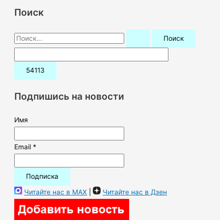
Поиск
П
о
и
с
к
Подпишись на новости
:
Имя
Email *
Читайте нас в MAX
|
Читайте нас в Дзен