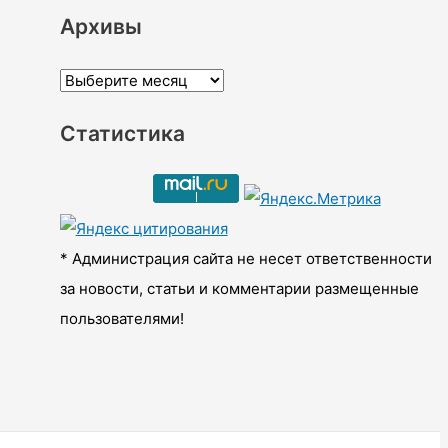
Архивы
А
р
Статистика
х
и
в
ы
* Администрация сайта не несет ответственности
за новости, статьи и комментарии размещенные
пользователями!