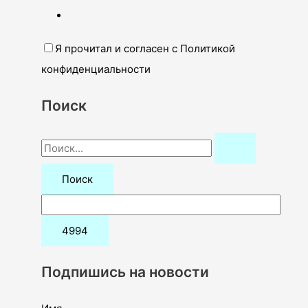
Я прочитал и согласен с Политикой
конфиденциальности
Поиск
П
о
и
с
к
:
Подпишись на новости