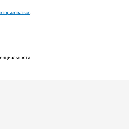
вторизоваться
.
денциальности