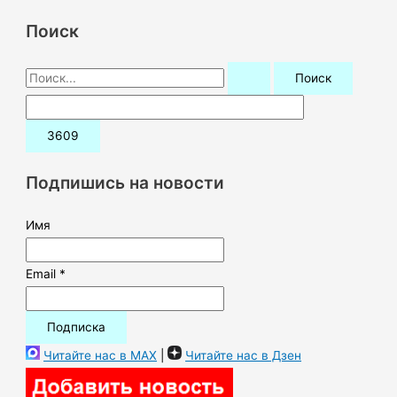
Поиск
П
о
и
с
к
Подпишись на новости
:
Имя
Email *
Читайте нас в MAX
|
Читайте нас в Дзен