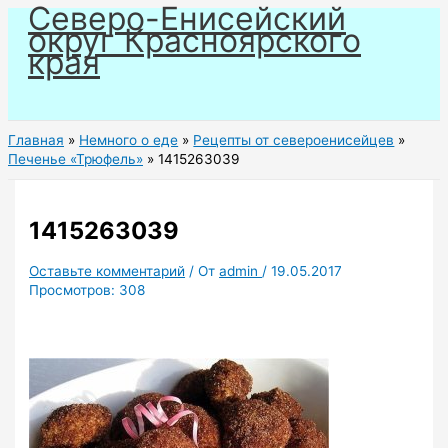
Северо-Енисейский
Перейти
округ Красноярского
к
края
содержимому
Главная
Немного о еде
Рецепты от североенисейцев
Печенье «Трюфель»
1415263039
1415263039
Оставьте комментарий
/ От
admin
/
19.05.2017
Просмотров:
308