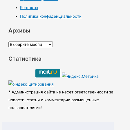
Контакты
Политика конфиденциальности
Архивы
А
р
Статистика
х
и
в
ы
* Администрация сайта не несет ответственности за
новости, статьи и комментарии размещенные
пользователями!