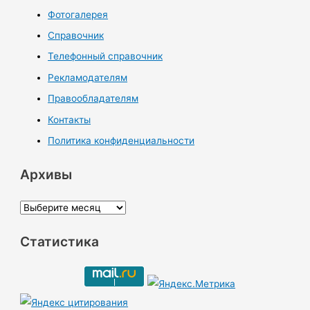
Фотогалерея
Справочник
Телефонный справочник
Рекламодателям
Правообладателям
Контакты
Политика конфиденциальности
Архивы
А
р
Статистика
х
и
в
ы