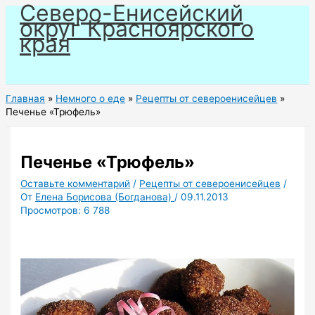
Северо-Енисейский
Перейти
округ Красноярского
к
края
содержимому
Главная
Немного о еде
Рецепты от североенисейцев
Печенье «Трюфель»
Печенье «Трюфель»
Оставьте комментарий
/
Рецепты от североенисейцев
/
От
Елена Борисова (Богданова)
/
09.11.2013
Просмотров:
6 788