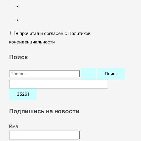
Я прочитал и согласен с Политикой
конфиденциальности
Поиск
П
о
и
с
к
Подпишись на новости
:
Имя