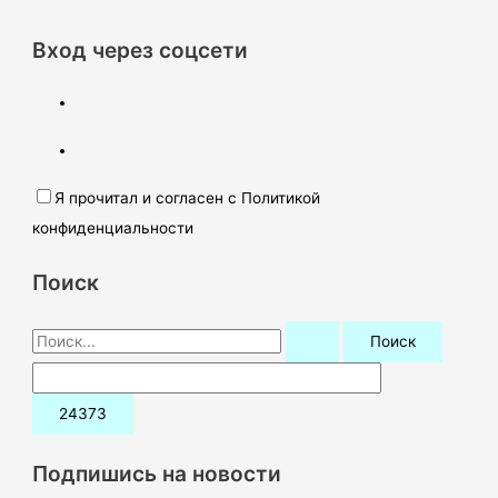
Вход через соцсети
Я прочитал и согласен с Политикой
конфиденциальности
Поиск
П
о
и
с
к
Подпишись на новости
: