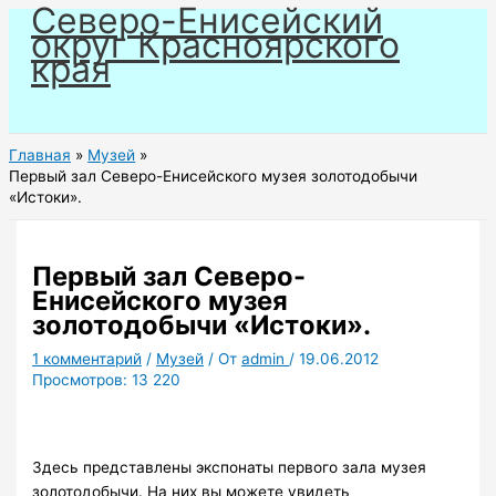
Северо-Енисейский
Перейти
округ Красноярского
к
края
содержимому
Главная
Музей
Первый зал Северо-Енисейского музея золотодобычи
«Истоки».
Первый зал Северо-
Енисейского музея
золотодобычи «Истоки».
1 комментарий
/
Музей
/ От
admin
/
19.06.2012
Просмотров:
13 220
Здесь представлены экспонаты первого зала музея
золотодобычи. На них вы можете увидеть