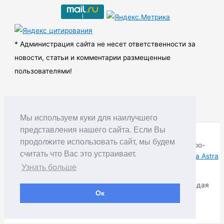
и
в
ы
* Администрация сайта не несет ответственности за
новости, статьи и комментарии размещенные
пользователями!
Мы используем куки для наилучшего
представления нашего сайта. Если Вы
продолжите использовать сайт, мы будем
Copyright © RUDNIK.MOBI 28.06.2008 - 2026 | Северо-
считать что Вас это устраивает.
Енисейский округ Красноярского края | Powered by
Тема Astra
WordPress
Узнать больше
Копирование материалов разрешается только соблюдая
Ок
Правила