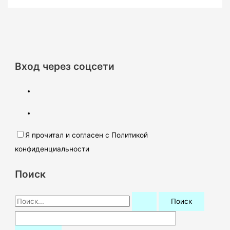
Вход через соцсети
Я прочитал и согласен с Политикой
конфиденциальности
Поиск
П
о
и