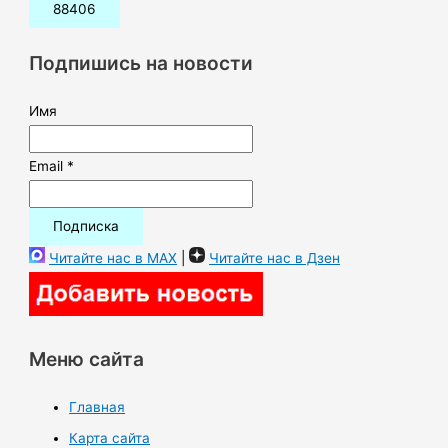
с
к
Подпишись на новости
:
Имя
Email *
Читайте нас в MAX
|
Читайте нас в Дзен
Меню сайта
Главная
Карта сайта