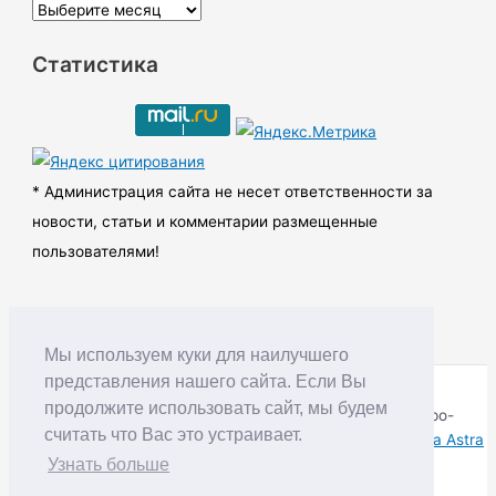
А
р
Статистика
х
и
в
ы
* Администрация сайта не несет ответственности за
новости, статьи и комментарии размещенные
пользователями!
Мы используем куки для наилучшего
представления нашего сайта. Если Вы
продолжите использовать сайт, мы будем
Copyright © RUDNIK.MOBI 28.06.2008 - 2026 | Северо-
считать что Вас это устраивает.
Енисейский округ Красноярского края | Powered by
Тема Astra
WordPress
Узнать больше