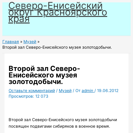
Северо-Енисейский
Перейти
округ Красноярского
к
края
содержимому
Главная
Музей
Второй зал Северо-Енисейского музея золотодобычи.
Второй зал Северо-
Енисейского музея
золотодобычи.
Оставьте комментарий
/
Музей
/ От
admin
/
19.06.2012
Просмотров:
12 073
Второй зал Северо-Енисейского музея золотодобычи
посвящен подвигами сибиряков в военное время.