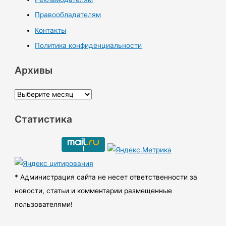
Правообладателям
Контакты
Политика конфиденциальности
Архивы
А
р
Статистика
х
и
в
ы
* Администрация сайта не несет ответственности за
новости, статьи и комментарии размещенные
пользователями!