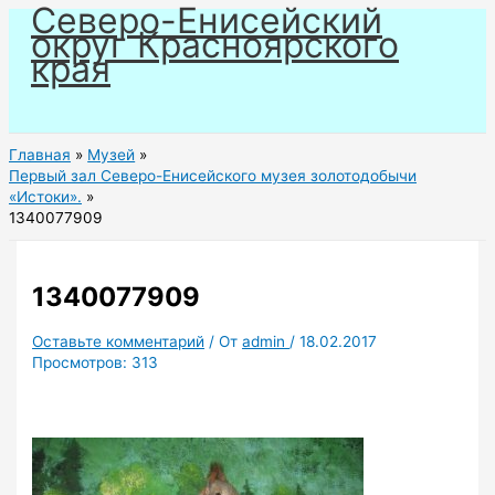
Северо-Енисейский
Перейти
округ Красноярского
к
края
содержимому
Главная
Музей
Первый зал Северо-Енисейского музея золотодобычи
«Истоки».
1340077909
1340077909
Оставьте комментарий
/ От
admin
/
18.02.2017
Просмотров:
313