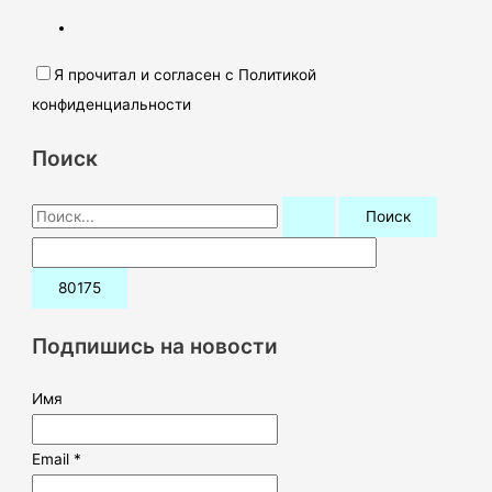
Я прочитал и согласен с Политикой
конфиденциальности
Поиск
П
о
и
с
к
Подпишись на новости
:
Имя
Email *