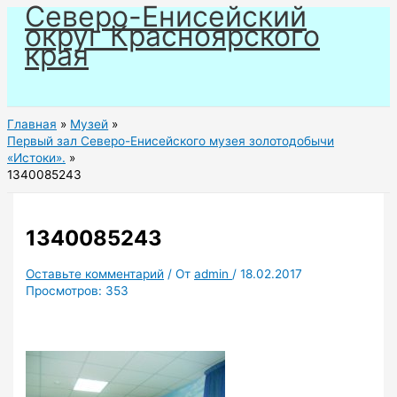
Северо-Енисейский
Перейти
округ Красноярского
к
края
содержимому
Главная
Музей
Первый зал Северо-Енисейского музея золотодобычи
«Истоки».
1340085243
1340085243
Оставьте комментарий
/ От
admin
/
18.02.2017
Просмотров:
353