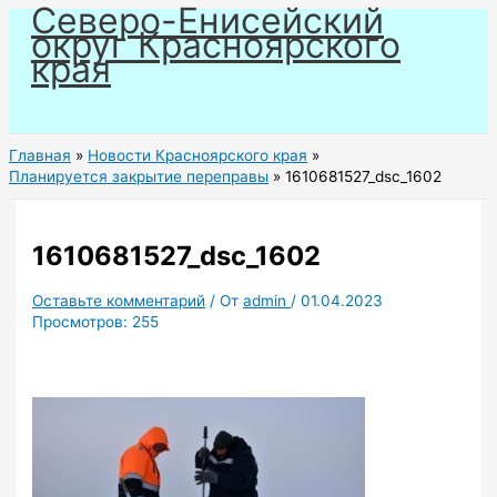
Северо-Енисейский
Перейти
округ Красноярского
к
края
содержимому
Главная
Новости Красноярского края
Планируется закрытие переправы
1610681527_dsc_1602
1610681527_dsc_1602
Оставьте комментарий
/ От
admin
/
01.04.2023
Просмотров:
255