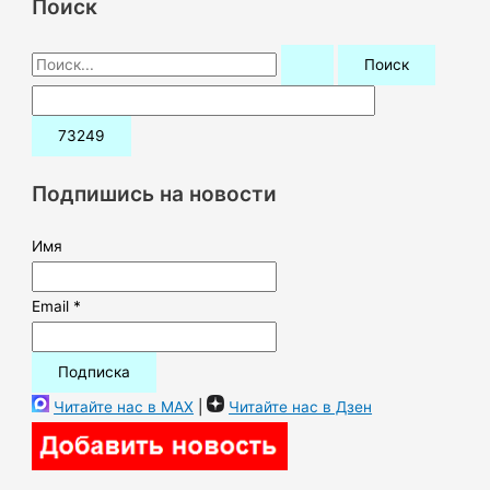
Поиск
П
о
и
с
к
Подпишись на новости
:
Имя
Email *
Читайте нас в MAX
|
Читайте нас в Дзен