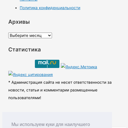
Политика конфиденциальности
Архивы
А
р
Статистика
х
и
в
ы
* Администрация сайта не несет ответственности за
новости, статьи и комментарии размещенные
пользователями!
Мы используем куки для наилучшего