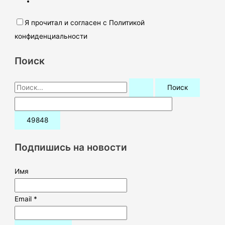
Я прочитал и согласен с Политикой
конфиденциальности
Поиск
П
о
и
с
к
Подпишись на новости
:
Имя
Email *