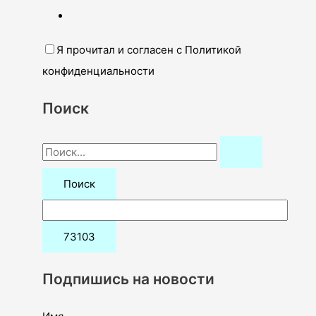
Я прочитал и согласен с Политикой
конфиденциальности
Поиск
П
о
и
с
к
:
Подпишись на новости