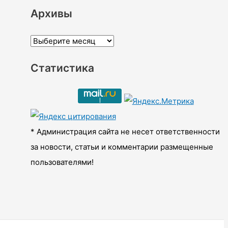
Архивы
А
р
Статистика
х
и
в
ы
* Администрация сайта не несет ответственности
за новости, статьи и комментарии размещенные
пользователями!