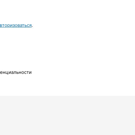
вторизоваться
.
денциальности