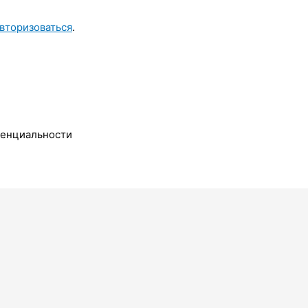
вторизоваться
.
денциальности