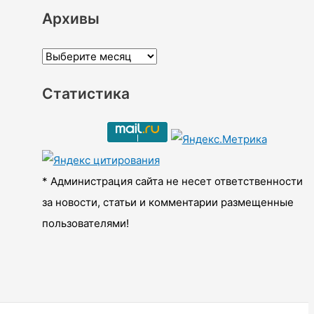
Архивы
А
р
Статистика
х
и
в
ы
* Администрация сайта не несет ответственности
за новости, статьи и комментарии размещенные
пользователями!