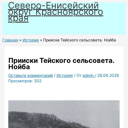
Северо-Енисейский
Перейти
округ Красноярского
к
края
содержимому
Главная
История
Прииски Тейского сельсовета. Нойба
Прииски Тейского сельсовета.
Нойба
Оставьте комментарий
/
История
/ От
admin
/
28.06.2026
Просмотров:
302