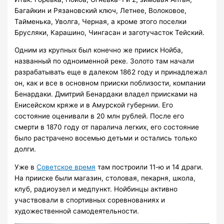
Багайкин и Рязановский ключ, Летнее, Волоковое,
Тайменька, Уволга, Черная, а кроме этого поселки
Брусляки, Карашино, Чингасан и заготучасток Тейский.
Одним из крупных был конечно же прииск Нойба,
названный по одноименной реке. Золото там начали
разрабатывать еще в далеком 1862 году и принадлежал
он, как и все в основном прииски поблизости, компании
Бенардаки. Дмитрий Бенардаки владел приисками на
Енисейском кряже и в Амурской губернии. Его
состояние оценивали в 20 млн рублей. После его
смерти в 1870 году от паралича легких, его состояние
было растрачено восемью детьми и остались только
долги.
Уже в
Советское время
там построили 11-ю и 14 драги.
На прииске были магазин, столовая, пекарня, школа,
клуб, радиоузел и медпункт. Нойбинцы активно
участвовали в спортивных соревнованиях и
художественной самодеятельности.