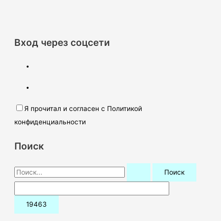
Вход через соцсети
Я прочитал и согласен с Политикой
конфиденциальности
Поиск
П
о
и
с