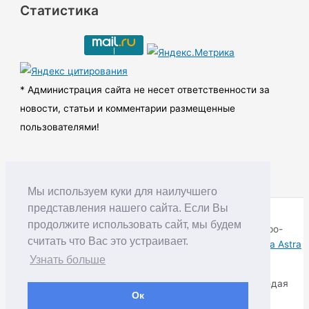
Статистика
х
и
в
ы
* Администрация сайта не несет ответственности за
новости, статьи и комментарии размещенные
пользователями!
Мы используем куки для наилучшего
представления нашего сайта. Если Вы
продолжите использовать сайт, мы будем
Copyright © RUDNIK.MOBI 28.06.2008 - 2026 | Северо-
считать что Вас это устраивает.
Енисейский округ Красноярского края | Powered by
Тема Astra
WordPress
Узнать больше
Копирование материалов разрешается только соблюдая
Ок
Правила