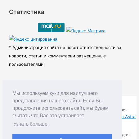
р
Статистика
х
и
в
ы
* Администрация сайта не несет ответственности за
новости, статьи и комментарии размещенные
пользователями!
Мы используем куки для наилучшего
представления нашего сайта. Если Вы
продолжите использовать сайт, мы будем
Copyright © RUDNIK.MOBI 28.06.2008 - 2026 | Северо-
считать что Вас это устраивает.
Енисейский округ Красноярского края | Powered by
Тема Astra
WordPress
Узнать больше
Копирование материалов разрешается только соблюдая