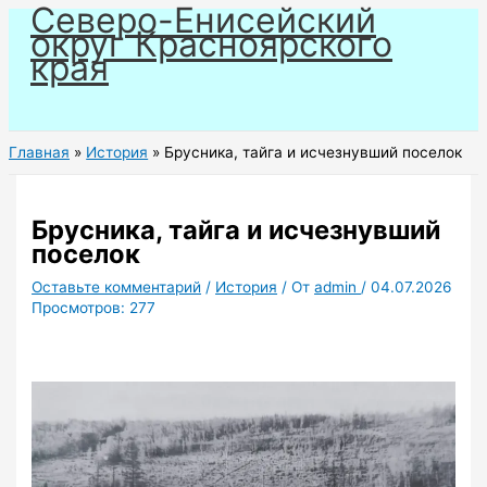
Северо-Енисейский
Перейти
округ Красноярского
к
края
содержимому
Главная
История
Брусника, тайга и исчезнувший поселок
Брусника, тайга и исчезнувший
поселок
Оставьте комментарий
/
История
/ От
admin
/
04.07.2026
Просмотров:
277