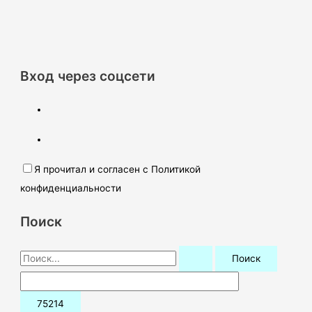
Вход через соцсети
Я прочитал и согласен с Политикой
конфиденциальности
Поиск
П
о
и
с