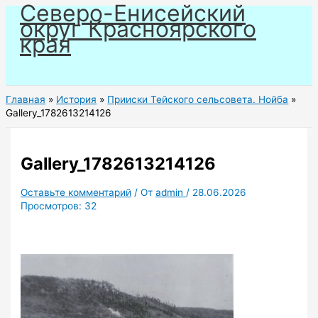
Северо-Енисейский
Перейти
округ Красноярского
к
края
содержимому
Главная
История
Прииски Тейского сельсовета. Нойба
Gallery_1782613214126
Gallery_1782613214126
Оставьте комментарий
/ От
admin
/
28.06.2026
Просмотров:
32