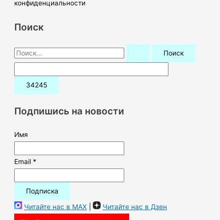
конфиденциальности
Поиск
П
о
и
с
к
Подпишись на новости
:
Имя
Email *
Читайте нас в MAX
|
Читайте нас в Дзен