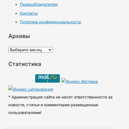
Правообладателям
Контакты
Политика конфиденциальности
Архивы
А
р
Статистика
х
и
в
ы
* Администрация сайта не несет ответственности за
новости, статьи и комментарии размещенные
пользователями!