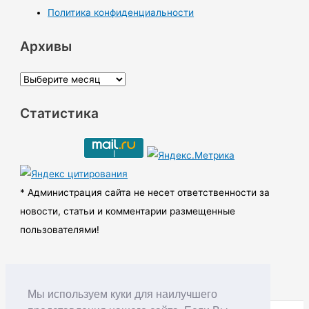
Политика конфиденциальности
Архивы
А
р
Статистика
х
и
в
ы
* Администрация сайта не несет ответственности за
новости, статьи и комментарии размещенные
пользователями!
Мы используем куки для наилучшего