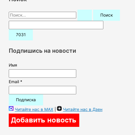
П
о
и
с
к
Подпишись на новости
:
Имя
Email *
Читайте нас в MAX
|
Читайте нас в Дзен