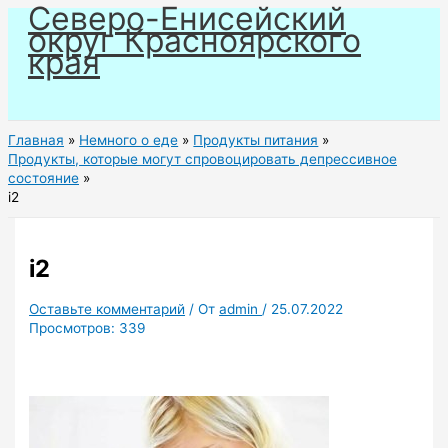
Северо-Енисейский
Перейти
округ Красноярского
к
края
содержимому
Главная
Немного о еде
Продукты питания
Продукты, которые могут спровоцировать депрессивное
состояние
i2
i2
Оставьте комментарий
/ От
admin
/
25.07.2022
Просмотров:
339