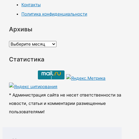
Контакты
Политика конфиденциальности
Архивы
А
р
Статистика
х
и
в
ы
* Администрация сайта не несет ответственности за
новости, статьи и комментарии размещенные
пользователями!