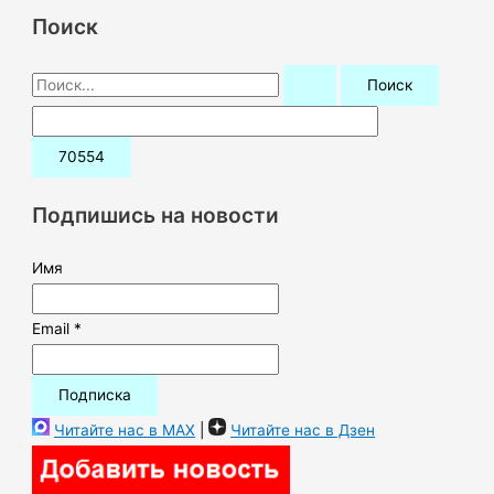
Поиск
П
о
и
с
к
Подпишись на новости
:
Имя
Email *
Читайте нас в MAX
|
Читайте нас в Дзен