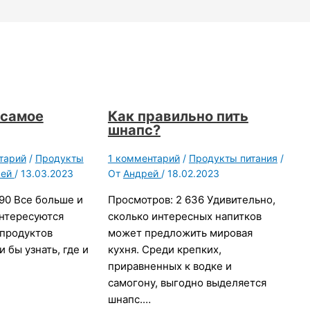
 самое
Как правильно пить
шнапс?
тарий
/
Продукты
1 комментарий
/
Продукты питания
/
рей
/
13.03.2023
От
Андрей
/
18.02.2023
90 Все больше и
Просмотров: 2 636 Удивительно,
нтересуются
сколько интересных напитков
продуктов
может предложить мировая
и бы узнать, где и
кухня. Среди крепких,
приравненных к водке и
самогону, выгодно выделяется
шнапс.…