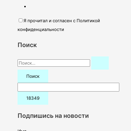
Я прочитал и согласен с Политикой
конфиденциальности
Поиск
П
о
и
с
к
:
Подпишись на новости