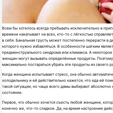
Всем бы хотелось всегда пребывать исключительно в припо
времени накатывает на всех, кто-то с лёгкостью справляет
в себя. Банальная грусть может постепенно перерасти в д
которого нужно избавляться. В особенности шатким являе
предменструального синдрома или климакса. А некоторое 
женщин могут вызывать определённые продукты. Поэтому,
максимально постараться убрать эти продукты из своего р
Когда женщина испытывает стресс, она обычно автоматичес
холодильнику и ей действительно кажется, что еда ей помо
такой ситуации, но чаще всего дамы выбирают абсолютно 
состояние.
Первое, что обычно хочется съесть любой женщине, котор
конечно же, что-то сладкое. Да, на время настроение дей