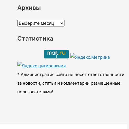
Архивы
А
р
Статистика
х
и
в
ы
* Администрация сайта не несет ответственности
за новости, статьи и комментарии размещенные
пользователями!