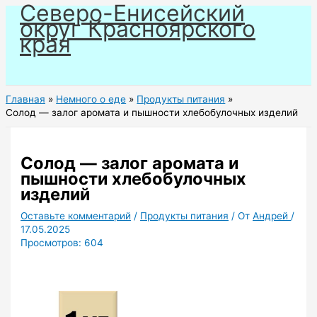
Северо-Енисейский
Перейти
округ Красноярского
к
края
содержимому
Главная
Немного о еде
Продукты питания
Солод — залог аромата и пышности хлебобулочных изделий
Солод — залог аромата и
пышности хлебобулочных
изделий
Оставьте комментарий
/
Продукты питания
/ От
Андрей
/
17.05.2025
Просмотров:
604