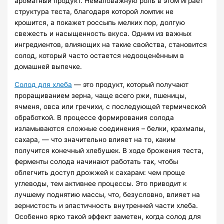
ароматный продукт. Немаловажную роль в этом играет
структура теста, благодаря которой ломтик не
крошится, а покажет россыпь мелких пор, долгую
свежесть и насыщенность вкуса. Одним из важных
ингредиентов, влияющих на такие свойства, становится
солод, который часто остается недооценённым в
домашней выпечке.
Солод для хлеба
— это продукт, который получают
проращиванием зерна, чаще всего ржи, пшеницы,
ячменя, овса или гречихи, с последующей термической
обработкой. В процессе формирования солода
изламываются сложные соединения – белки, крахмалы,
сахара, — что значительно влияет на то, каким
получится конечный хлебушек. В ходе брожения теста,
ферменты солода начинают работать так, чтобы
облегчить доступ дрожжей к сахарам: чем проще
углеводы, тем активнее процессы. Это приводит к
лучшему поднятию массы, что, безусловно, влияет на
зернистость и эластичность внутренней части хлеба.
Особенно ярко такой эффект заметен, когда солод для