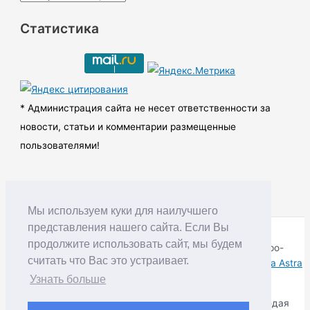
р
Статистика
х
и
в
ы
* Администрация сайта не несет ответственности за
новости, статьи и комментарии размещенные
пользователями!
Мы используем куки для наилучшего
представления нашего сайта. Если Вы
продолжите использовать сайт, мы будем
Copyright © RUDNIK.MOBI 28.06.2008 - 2026 | Северо-
считать что Вас это устраивает.
Енисейский округ Красноярского края | Powered by
Тема Astra
WordPress
Узнать больше
Копирование материалов разрешается только соблюдая