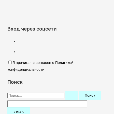
Вход через соцсети
Я прочитал и согласен с Политикой
конфиденциальности
Поиск
П
о
и