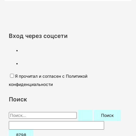
Вход через соцсети
Я прочитал и согласен с Политикой
конфиденциальности
Поиск
П
о
и