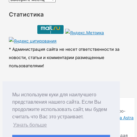
р
Статистика
х
и
в
ы
* Администрация сайта не несет ответственности за
новости, статьи и комментарии размещенные
пользователями!
Мы используем куки для наилучшего
представления нашего сайта. Если Вы
продолжите использовать сайт, мы будем
Copyright © RUDNIK.MOBI 28.06.2008 - 2026 | Северо-
считать что Вас это устраивает.
Енисейский округ Красноярского края | Powered by
Тема Astra
WordPress
Узнать больше
Копирование материалов разрешается только соблюдая