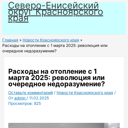
Северо-Енисейский
Перейти
округ Красноярского
к
края
содержимому
Главная
Новости Красноярского края
Расходы на отопление с 1 марта 2025: революция или
очередное недоразумение?
Расходы на отопление с 1
марта 2025: революция или
очередное недоразумение?
Оставьте комментарий
/
Новости Красноярского края
/
От
admin
/
11.02.2025
Просмотров:
825