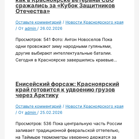
сражались за «Кубок Защитников
Отечества»
Оставьте комментарий
/
Новости Красноярского края
/ От
admin
/
26.02.2026
Просмотров: 541 Фото: Антон Новоселов Пока
одни провожают зиму народными гуляньями,
другие выбирают интеллектуальные баталии.
Сегодня в Красноярске завершились краевые…
Енисейский форсаж: Красноярский
край готовится к удвоению грузов
через Арктику
Оставьте комментарий
/
Новости Красноярского края
/ От
admin
/
25.02.2026
Просмотров: 536 Пока центральную часть России
заливает традиционной февральской оттепелью,
на Таймыре термометры уверенно держатся за