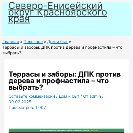
Северо-Енисейский
Перейти
округ Красноярского
к
края
содержимому
Главная
Полезное
Дом и быт
Террасы и заборы: ДПК против дерева и профнастила – что
выбрать?
Террасы и заборы: ДПК против
дерева и профнастила – что
выбрать?
Оставьте комментарий
/
Дом и быт
/ От
admin
/
09.02.2025
Просмотров:
1 007