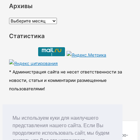
Архивы
А
р
Статистика
х
и
в
ы
* Администрация сайта не несет ответственности за
новости, статьи и комментарии размещенные
пользователями!
Мы используем куки для наилучшего
представления нашего сайта. Если Вы
продолжите использовать сайт, мы будем
Copyright © RUDNIK.MOBI 28.06.2008 - 2026 | Северо-