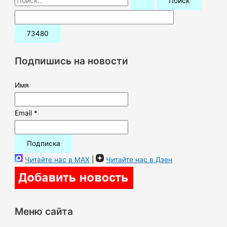
о
и
с
к
Подпишись на новости
:
Имя
Email *
Читайте нас в MAX
|
Читайте нас в Дзен
Меню сайта