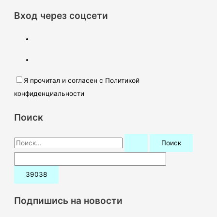
Вход через соцсети
Я прочитал и согласен с Политикой
конфиденциальности
Поиск
П
о
и
с
к
Подпишись на новости
: