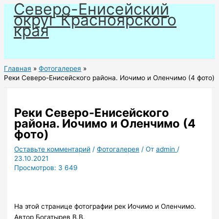
Северо-Енисейский
Перейти
округ Красноярского
к
края
содержимому
Главная
Фотогалерея
Реки Северо-Енисейского района. Иочимо и Оленчимо (4 фото)
Реки Северо-Енисейского
района. Иочимо и Оленчимо (4
фото)
Оставьте комментарий
/
Фотогалерея
/ От
admin
/
23.10.2021
Просмотров:
3 649
На этой странице фотографии рек Иочимо и Оленчимо.
Автор Богатырев В.В.