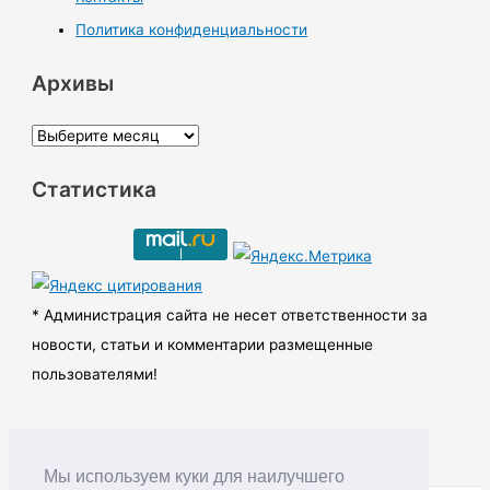
Политика конфиденциальности
Архивы
А
р
Статистика
х
и
в
ы
* Администрация сайта не несет ответственности за
новости, статьи и комментарии размещенные
пользователями!
Мы используем куки для наилучшего