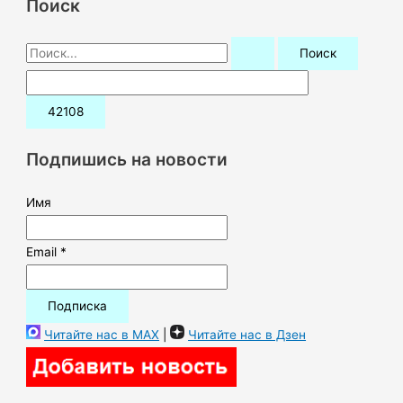
Поиск
П
о
и
с
к
Подпишись на новости
:
Имя
Email *
Читайте нас в MAX
|
Читайте нас в Дзен