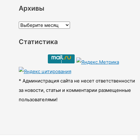
Архивы
А
р
Статистика
х
и
в
ы
* Администрация сайта не несет ответственности
за новости, статьи и комментарии размещенные
пользователями!