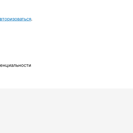
вторизоваться
.
денциальности