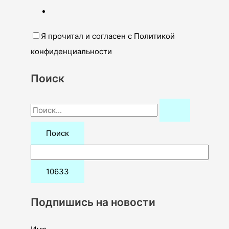
Я прочитал и согласен с Политикой
конфиденциальности
Поиск
П
о
и
с
к
:
Подпишись на новости