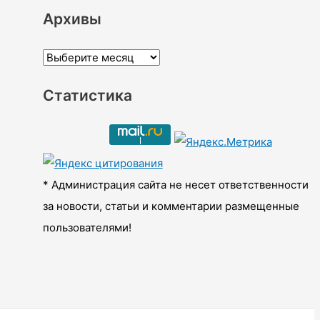
Архивы
А
р
Статистика
х
и
в
ы
* Администрация сайта не несет ответственности
за новости, статьи и комментарии размещенные
пользователями!