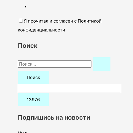
Я прочитал и согласен с Политикой
конфиденциальности
Поиск
П
о
и
с
к
:
Подпишись на новости