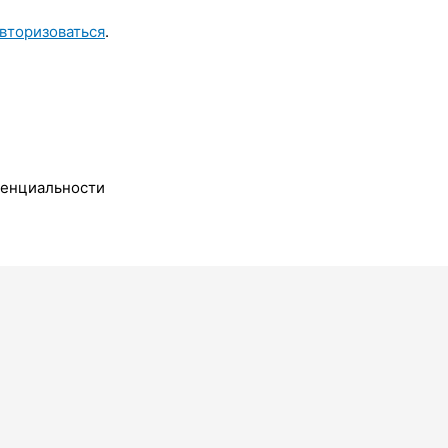
вторизоваться
.
денциальности