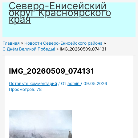
Северо-Енисейский
Перейти
округ Красноярского
к
края
содержимому
Главная
Новости Северо-Енисейского района
С Днём Великой Победы!
IMG_20260509_074131
IMG_20260509_074131
Оставьте комментарий
/ От
admin
/
09.05.2026
Просмотров:
78