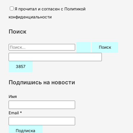
Я прочитал и согласен с Политикой
конфиденциальности
Поиск
П
о
и
с
к
Подпишись на новости
:
Имя
Email *