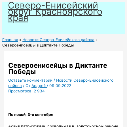
Северо-Енисейский
Перейти
округ Красноярского
к
края
содержимому
Главная
Новости Северо-Енисейского района
Североенисейцы в Диктанте Победы
Североенисейцы в Диктанте
Победы
Оставьте комментарий
/
Новости Северо-Енисейского
района
/ От
Андрей
/
09.09.2022
Просмотров:
2 934
По новой, 3-е сентября
Акция патриотизма, проводимая в золотоносном районе