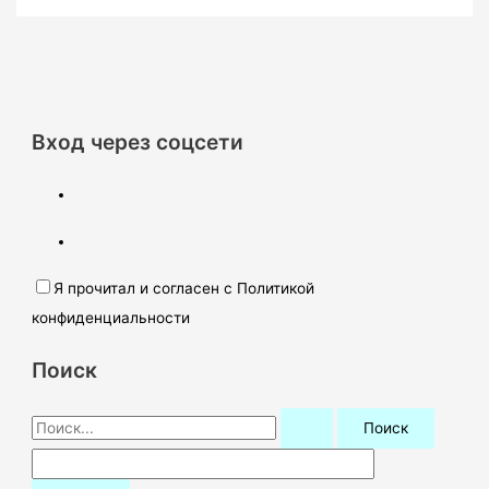
Вход через соцсети
Я прочитал и согласен с Политикой
конфиденциальности
Поиск
П
о
и