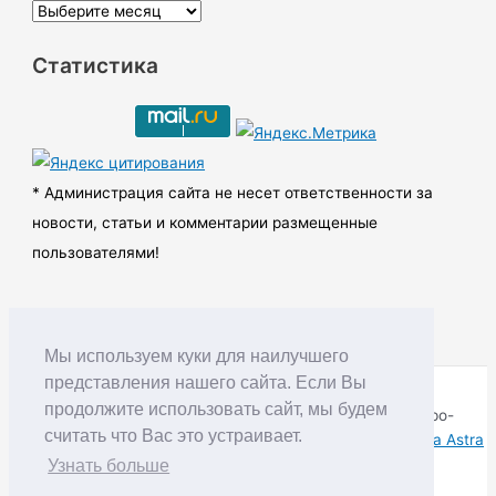
А
р
Статистика
х
и
в
ы
* Администрация сайта не несет ответственности за
новости, статьи и комментарии размещенные
пользователями!
Мы используем куки для наилучшего
представления нашего сайта. Если Вы
продолжите использовать сайт, мы будем
Copyright © RUDNIK.MOBI 28.06.2008 - 2026 | Северо-
считать что Вас это устраивает.
Енисейский округ Красноярского края | Powered by
Тема Astra
WordPress
Узнать больше