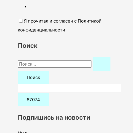
Я прочитал и согласен с Политикой
конфиденциальности
Поиск
П
о
и
с
к
:
Подпишись на новости