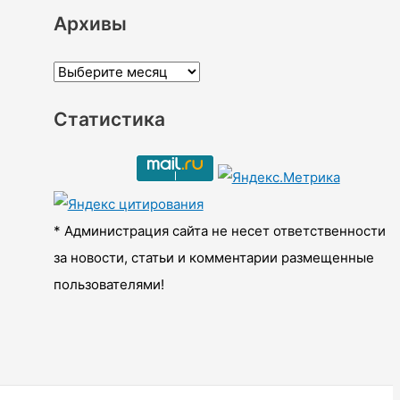
Архивы
А
р
Статистика
х
и
в
ы
* Администрация сайта не несет ответственности
за новости, статьи и комментарии размещенные
пользователями!