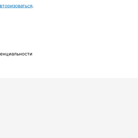
вторизоваться
.
денциальности