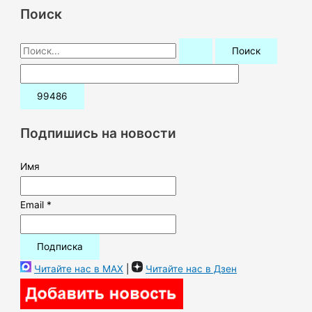
Поиск
П
о
и
с
к
Подпишись на новости
:
Имя
Email *
Читайте нас в MAX
|
Читайте нас в Дзен