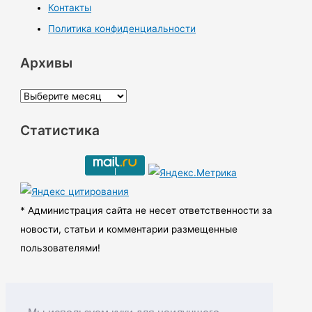
Контакты
Политика конфиденциальности
Архивы
А
р
Статистика
х
и
в
ы
* Администрация сайта не несет ответственности за
новости, статьи и комментарии размещенные
пользователями!