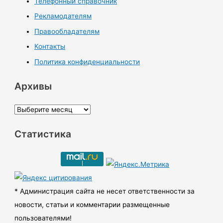
Телефонный справочник
Рекламодателям
Правообладателям
Контакты
Политика конфиденциальности
Архивы
А
р
Статистика
х
и
в
ы
* Администрация сайта не несет ответственности за
новости, статьи и комментарии размещенные
пользователями!