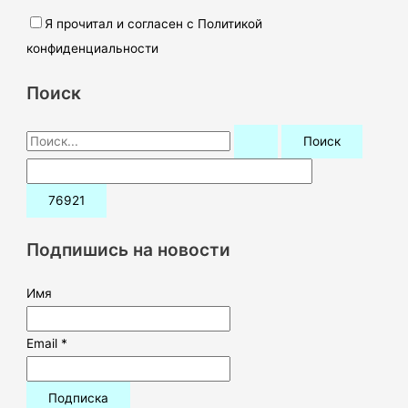
Я прочитал и согласен с Политикой
конфиденциальности
Поиск
П
о
и
с
к
Подпишись на новости
:
Имя
Email *