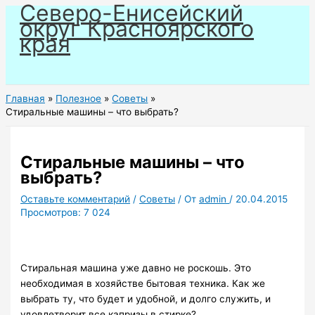
Северо-Енисейский
Перейти
округ Красноярского
к
края
содержимому
Главная
Полезное
Советы
Стиральные машины – что выбрать?
Стиральные машины – что
выбрать?
Оставьте комментарий
/
Советы
/ От
admin
/
20.04.2015
Просмотров:
7 024
Стиральная машина уже давно не роскошь. Это
необходимая в хозяйстве бытовая техника. Как же
выбрать ту, что будет и удобной, и долго служить, и
удовлетворит все капризы в стирке?