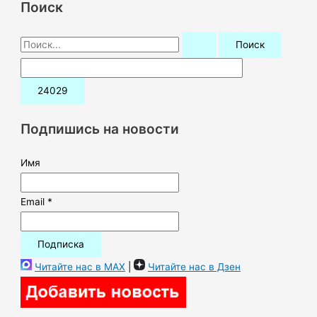
Поиск
П
о
и
с
к
Подпишись на новости
:
Имя
Email *
Читайте нас в MAX
|
Читайте нас в Дзен