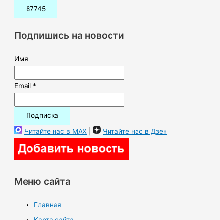
и
с
к
Подпишись на новости
:
Имя
Email *
Читайте нас в MAX
|
Читайте нас в Дзен
Меню сайта
Главная
Карта сайта