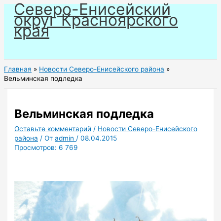
Северо-Енисейский
Перейти
округ Красноярского
к
края
содержимому
Главная
Новости Северо-Енисейского района
Вельминская подледка
Вельминская подледка
Оставьте комментарий
/
Новости Северо-Енисейского
района
/ От
admin
/
08.04.2015
Просмотров:
6 769