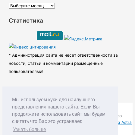
А
р
Статистика
х
и
в
ы
* Администрация сайта не несет ответственности за
новости, статьи и комментарии размещенные
пользователями!
Мы используем куки для наилучшего
представления нашего сайта. Если Вы
продолжите использовать сайт, мы будем
Copyright © RUDNIK.MOBI 28.06.2008 - 2026 | Северо-
считать что Вас это устраивает.
Енисейский округ Красноярского края | Powered by
Тема Astra
WordPress
Узнать больше