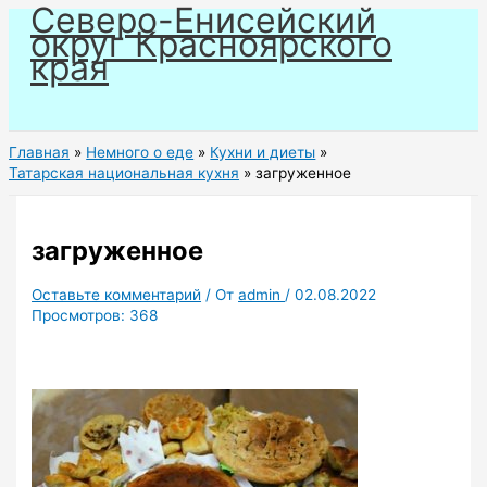
Северо-Енисейский
Перейти
округ Красноярского
к
края
содержимому
Главная
Немного о еде
Кухни и диеты
Татарская национальная кухня
загруженное
загруженное
Оставьте комментарий
/ От
admin
/
02.08.2022
Просмотров:
368