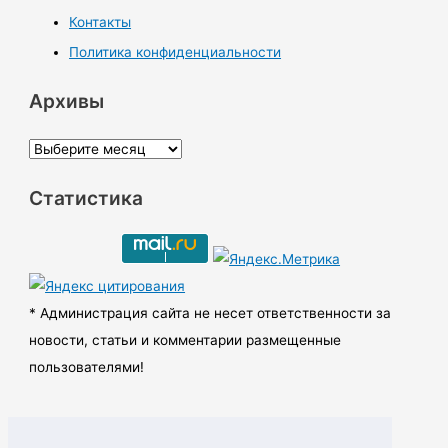
Контакты
Политика конфиденциальности
Архивы
А
р
Статистика
х
и
в
ы
* Администрация сайта не несет ответственности за
новости, статьи и комментарии размещенные
пользователями!