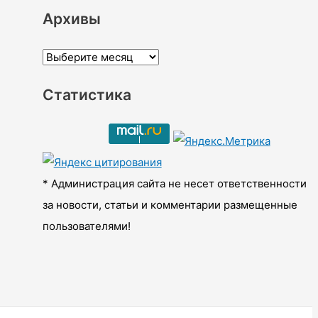
Архивы
А
р
Статистика
х
и
в
ы
* Администрация сайта не несет ответственности
за новости, статьи и комментарии размещенные
пользователями!