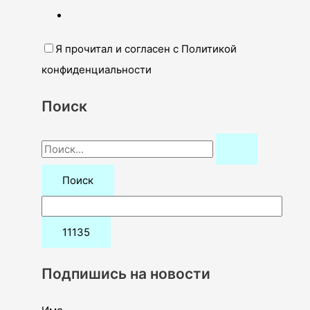
Я прочитал и согласен с Политикой
конфиденциальности
Поиск
П
о
и
с
к
:
Подпишись на новости