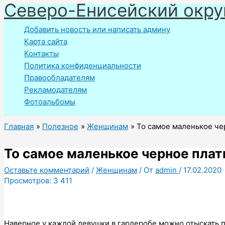
Северо-Енисейский окру
Перейти
к
Добавить новость или написать админу
содержимому
Карта сайта
Контакты
Политика конфиденциальности
Правообладателям
Рекламодателям
Фотоальбомы
Главная
Полезное
Женщинам
То самое маленькое че
То самое маленькое черное плат
Оставьте комментарий
/
Женщинам
/ От
admin
/
17.02.2020
Просмотров:
3 411
Наверное у каждой девушки в гардеробе можно отыскать пл