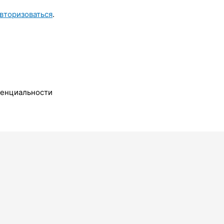
вторизоваться
.
денциальности