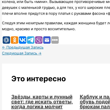
колена, или быть «мини». Вызывающее противоречивые мн
девушек с маленькой грудью, а для тех, у кого широкие 
плечи вполне придутся в пору платья с рукавами фасона «
Следуя этим нехитрым правилам, каждая женщина будет ло
модно, красиво и просто восхитительно.
←
Предыдущая Запись
Следующая Запись
→
Это интересно
Звёзды, карты и лунный
Каблук и па
свет: где искать ответы,
обувь подой
когда логика молчит
брюкам пал