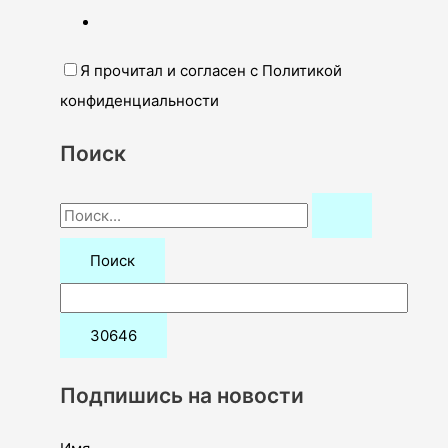
Я прочитал и согласен с Политикой
конфиденциальности
Поиск
П
о
и
с
к
:
Подпишись на новости