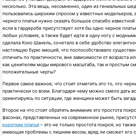
несколько. Эта вещь, несомненно, один из гениальных шед
пользовались широким спросом у известных модельеров, а 
черного платья нужно сказать большое спасибо известной 
если в гардеробе присутствует хотя бы одно черное плат
любых условиях, а также будет идти в одну ногу с модным
сделала Коко Шанель, сочетало в себе удобство элегантно
настоящую бурю эмоций, что поспособствовало существе
отличить по практичности, вне зависимости от возраста и
как ценителям моды мирового масштаба, так и простым см
положительные черты?
Первое самое важное, что стоит отметить это то, что черны
практически со всем. Благодаря чему можно смело дать в
ориентируясь по ситуации, где женщина может быть загад
Второе на что стоит обратить внимание это простота покро
фасонах, представленных на современном рынке, присутс
короткие платья
– это не только простота покроя, но такж
имеющая проблемы с лишним весом, вряд ли сможет его се