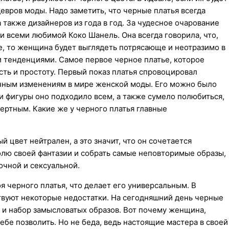
евров моды. Надо заметить, что черные платья всегда
также дизайнеров из года в год. За чудесное очарование
и всеми любимой Коко Шанель. Она всегда говорила, что,
ье, то женщина будет выглядеть потрясающе и неотразимо в
и тенденциями. Самое первое черное платье, которое
сть и простоту. Первый показ платья спровоцировал
нным изменениям в мире женской моды. Его можно было
ли фигуры оно подходило всем, а также сумело полюбиться,
ертным. Какие же у черного платья главные
й цвет нейтрален, а это значит, что он сочетается
олю своей фантазии и собрать самые неповторимые образы,
очной и сексуальной.
я черного платья, что делает его универсальным. В
твуют некоторые недостатки. На сегодняшний день черные
е и набор замысловатых образов. Вот почему женщина,
бе позволить. Но не беда, ведь настоящие мастера в своей