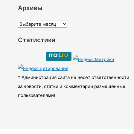
Архивы
А
р
Статистика
х
и
в
ы
* Администрация сайта не несет ответственности
за новости, статьи и комментарии размещенные
пользователями!