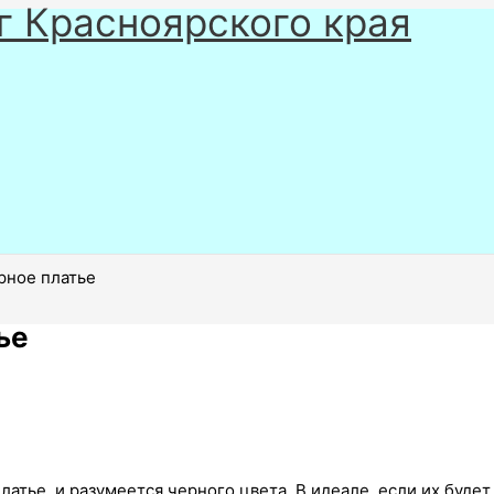
г Красноярского края
рное платье
ье
атье, и разумеется черного цвета. В идеале, если их будет