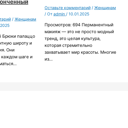
конченный
Оставьте комментарий
/
Женщинам
/ От
admin
/
10.01.2025
тарий
/
Женщинам
Просмотров: 694 Перманентный
.2025
макияж — это не просто модный
4 Брюки палаццо
тренд, это целая культура,
нтную широту и
которая стремительно
ия. Они
захватывает мир красоты. Многие
 каждом шаге и
из…
уматься…