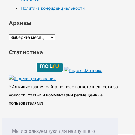
Политика конфиденциальности
Архивы
А
р
Статистика
х
и
в
ы
* Администрация сайта не несет ответственности за
новости, статьи и комментарии размещенные
пользователями!
Мы используем куки для наилучшего