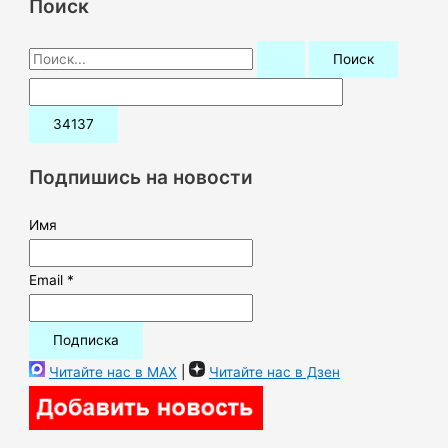
Поиск
П
о
и
с
к
Подпишись на новости
:
Имя
Email *
Читайте нас в MAX
|
Читайте нас в Дзен