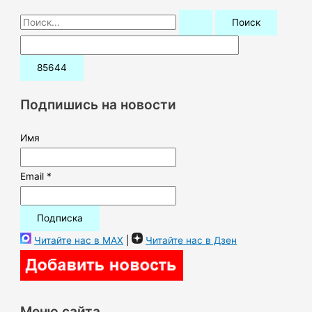
П
о
и
с
к
Подпишись на новости
:
Имя
Email *
Читайте нас в MAX
|
Читайте нас в Дзен
Меню сайта