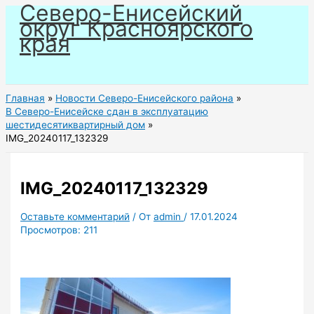
Северо-Енисейский
Перейти
округ Красноярского
к
края
содержимому
Главная
Новости Северо-Енисейского района
В Северо-Енисейске сдан в эксплуатацию
шестидесятиквартирный дом
IMG_20240117_132329
IMG_20240117_132329
Оставьте комментарий
/ От
admin
/
17.01.2024
Просмотров:
211